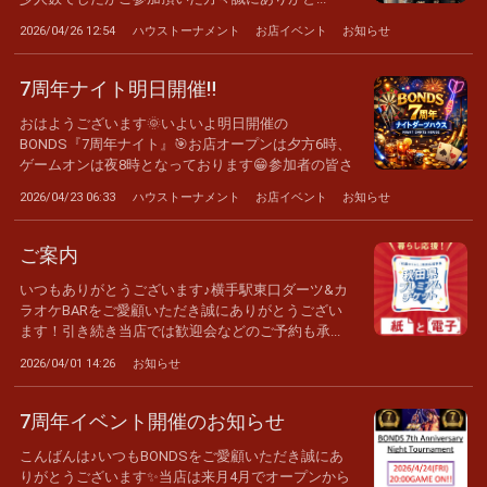
2026/04/26 12:54
ハウストーナメント
お店イベント
お知らせ
7周年ナイト明日開催‼️
おはようございます🌞いよいよ明日開催の
BONDS『7周年ナイト』🎯お店オープンは夕方6時、
ゲームオンは夜8時となっております😁参加者の皆さ
ん...
2026/04/23 06:33
ハウストーナメント
お店イベント
お知らせ
ご案内
いつもありがとうございます♪横手駅東口ダーツ&カ
ラオケBARをご愛顧いただき誠にありがとうござい
ます！引き続き当店では歓迎会などのご予約も承...
2026/04/01 14:26
お知らせ
7周年イベント開催のお知らせ
こんばんは♪いつもBONDSをご愛顧いただき誠にあ
りがとうございます✨当店は来月4月でオープンから