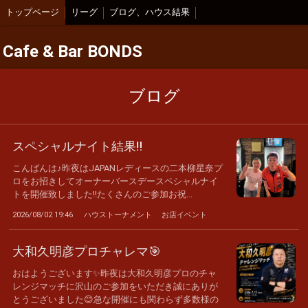
トップページ
リーグ
ブログ、ハウス結果
Cafe & Bar BONDS
ブログ
スペシャルナイト結果‼️
こんばんは♪昨夜はJAPANレディースの二本柳星奈プ
ロをお招きしてオーナーバースデースペシャルナイ
トを開催致しました‼️たくさんのご参加お祝...
2026/08/02 19:46
ハウストーナメント
お店イベント
大和久明彦プロチャレマ🎯
おはようございます✨昨夜は大和久明彦プロのチャ
レンジマッチに沢山のご参加をいただき誠にありが
とうございました😊急な開催にも関わらず多数様の