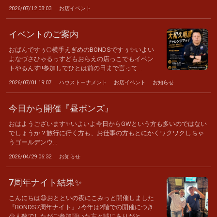
ご...
2026/07/12 08:03
お店イベント
イベントのご案内
おばんですぅ🌕横手えぎめのBONDSですぅ✨いよい
よなづさひゃるっすどもおらえの店っこでもイベン
トやるんす‼️参加しでひとは前の日まで言って...
2026/07/01 19:07
ハウストーナメント
お店イベント
お知らせ
今日から開催『昼ボンズ』
おはようございます✨いよいよ今日からGWという方も多いのではない
でしょうか？旅行に行く方も、お仕事の方もとにかくワクワクしちゃ
うゴールデンウ...
2026/04/29 06:32
お知らせ
7周年ナイト結果✨
こんにちは😃おとといの夜にこみっと開催しました
『BONDS7周年ナイト』♪今年は2階での開催につき
少人数でしたがご参加頂いた方々誠にありがと...